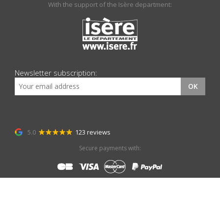
With the support of the Isère department:
Newsletter subscription:
OK
5.0
123 reviews
Secure payments with: