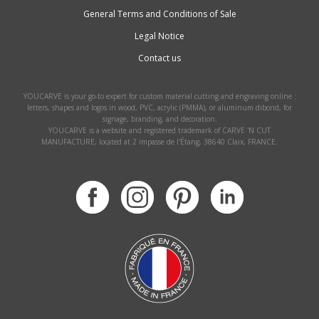
General Terms and Conditions of Sale
Legal Notice
Contact us
YOUCARVE is your go-to expert for custom material cutting and engraving online :
letters, shapes and logos in wood, PVC, acrylic (PMMA), or aluminum dibond, for
signage, branding, and decoration.
YOUCARVE is a website and registered trademark of CARVE 'N CUT
MANUFACTURE, located at 2 impasse de l'Étang, 38640 Claix, FRANCE.