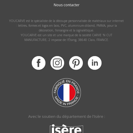
Nous contacter
YOUCARVE est le spécialiste de la découpe personnalisée de matériaux sur internet
: lettres, formes et logos en bois, PVC, aluminium-dibond, PMMA, pour la
décoration, l’enseigne et la signalétique.
YOUCARVE est un site et une marque de la société CARVE 'N CUT
MANUFACTURE, 2 impasse de l'Étang, 38640 Claix, FRANCE.
Avec le soutien du département de l'Isère :