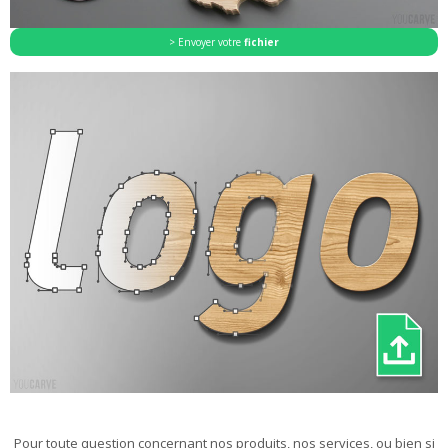
> Envoyer votre
fichier
Pour toute question concernant nos produits, nos services, ou bien si