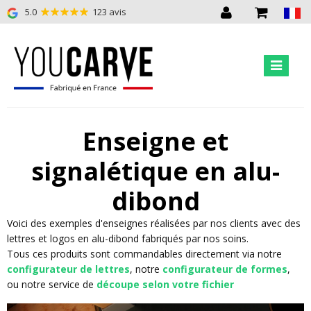
5.0
123 avis
Enseigne et
signalétique en alu-
dibond
Voici des exemples d'enseignes réalisées par nos clients avec des
lettres et logos en alu-dibond fabriqués par nos soins.
Tous ces produits sont commandables directement via notre
configurateur de lettres
, notre
configurateur de formes
,
ou notre service de
découpe selon votre fichier