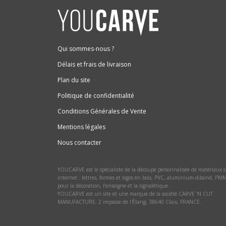
Qui sommes-nous ?
Délais et frais de livraison
Plan du site
Politique de confidentialité
Conditions Générales de Vente
Mentions légales
Nous contacter
YOUCARVE est le spécialiste de la découpe personnalisée de matériaux 
internet : lettres, formes et logos en bois, PVC, aluminium-dibond, PM
pour la décoration, l’enseigne et la signalétique.
YOUCARVE est un site et une marque de la société CARVE 'N CUT
MANUFACTURE, 2 impasse de l'Étang, 38640 Claix, FRANCE.