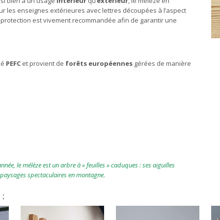
ssi bien à un usage
intérieur
qu’
extérieur
, le mélèze en
our les enseignes extérieures avec lettres découpées à l’aspect
 de protection est vivement recommandée afin de garantir une
fié
PEFC
et provient de
forêts européennes
gérées de manière
nnée, le mélèze est un arbre à « feuilles » caduques : ses aiguilles
s paysages spectaculaires en montagne.
 :