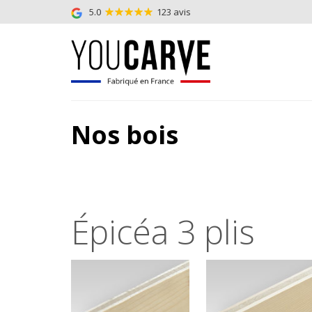
5.0
123 avis
Nos bois
Épicéa 3 plis