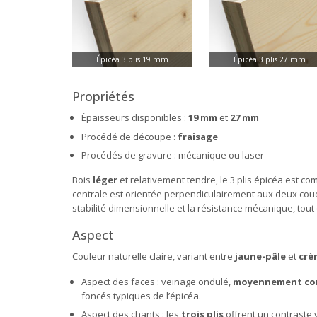
Épicéa 3 plis 19 mm
Épicéa 3 plis 27 mm
Propriétés
Épaisseurs disponibles :
19 mm
et
27 mm
Procédé de découpe :
fraisage
Procédés de gravure : mécanique ou laser
Bois
léger
et relativement tendre, le 3 plis épicéa est c
centrale est orientée perpendiculairement aux deux couch
stabilité dimensionnelle et la résistance mécanique, tou
Aspect
Couleur naturelle claire, variant entre
jaune-pâle
et
crè
Aspect des faces : veinage ondulé,
moyennement co
foncés typiques de l’épicéa.
Aspect des chants : les
trois plis
offrent un contraste v