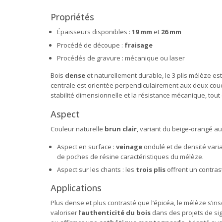
Propriétés
Épaisseurs disponibles :
19 mm
et
26 mm
Procédé de découpe :
fraisage
Procédés de gravure : mécanique ou laser
Bois
dense
et naturellement durable, le 3 plis mélèze e
centrale est orientée perpendiculairement aux deux couch
stabilité dimensionnelle et la résistance mécanique, tou
Aspect
Couleur naturelle
brun clair
, variant du beige-orangé au
Aspect en surface :
veinage
ondulé et de densité vari
de poches de résine caractéristiques du mélèze.
Aspect sur les chants : les
trois plis
offrent un contrast
Applications
Plus dense et plus contrasté que l’épicéa, le mélèze s’in
valoriser l’
authenticité du bois
dans des projets de si