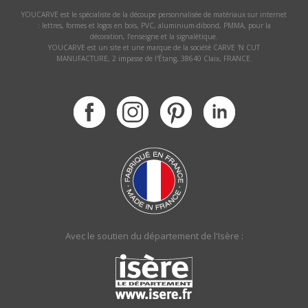
YOUCARVE est le spécialiste de la découpe personnalisée de matériaux sur internet
: lettres, formes et logos en bois, PVC, aluminium-dibond, PMMA, pour la
décoration, l’enseigne et la signalétique.
YOUCARVE est un site et une marque de la société CARVE 'N CUT
MANUFACTURE, 2 impasse de l'Étang, 38640 Claix, FRANCE.
Avec le soutien du département de l'Isère :