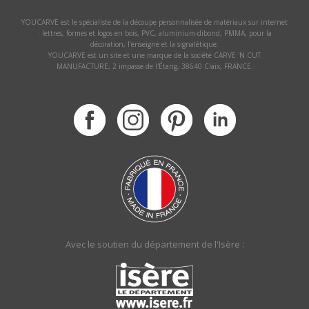
YOUCARVE est le spécialiste de la découpe personnalisée de matériaux sur internet
: lettres, formes et logos en bois, PVC, aluminium-dibond, PMMA, pour la
décoration, l’enseigne et la signalétique.
YOUCARVE est un site et une marque de la société CARVE 'N CUT
MANUFACTURE, 2 impasse de l'Étang, 38640 Claix, FRANCE.
Avec le soutien du département de l'Isère :