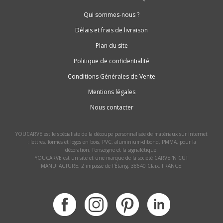
Qui sommes-nous ?
Délais et frais de livraison
Plan du site
Politique de confidentialité
Conditions Générales de Vente
Mentions légales
Nous contacter
YOUCARVE est le spécialiste de la découpe personnalisée de matériaux sur internet
: lettres, formes et logos en bois, PVC, aluminium-dibond, PMMA, pour la
décoration, l’enseigne et la signalétique.
YOUCARVE est un site et une marque de la société CARVE 'N CUT
MANUFACTURE, 2 impasse de l'Étang, 38640 Claix, FRANCE.