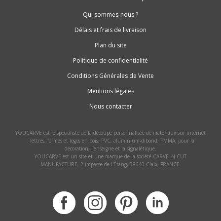
Qui sommes-nous ?
Délais et frais de livraison
Plan du site
Politique de confidentialité
Conditions Générales de Vente
Mentions légales
Nous contacter
YOUCARVE est le spécialiste de la découpe personnalisée de matériaux sur internet
: lettres, formes et logos en bois, PVC, aluminium-dibond, PMMA, pour la
décoration, l’enseigne et la signalétique.
YOUCARVE est un site et une marque de la société CARVE 'N CUT
MANUFACTURE, 2 impasse de l'Étang, 38640 Claix, FRANCE.