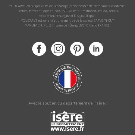
YOUCARVE est le spécialiste de la découpe personnalisée de matériaux sur internet
: lettres, formes et logos en bois, PVC, aluminium-dibond, PMMA, pour la
décoration, l’enseigne et la signalétique.
YOUCARVE est un site et une marque de la société CARVE 'N CUT
MANUFACTURE, 2 impasse de l'Étang, 38640 Claix, FRANCE.
Avec le soutien du département de l'Isère :