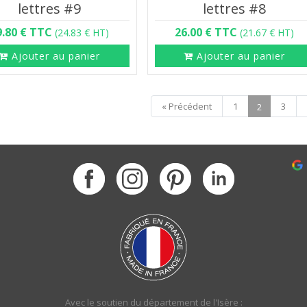
lettres #9
lettres #8
9.80 € TTC
26.00 € TTC
(24.83 € HT)
(21.67 € HT)
Ajouter au panier
Ajouter au panier
« Précédent
1
3
2
Avec le soutien du département de l'Isère :