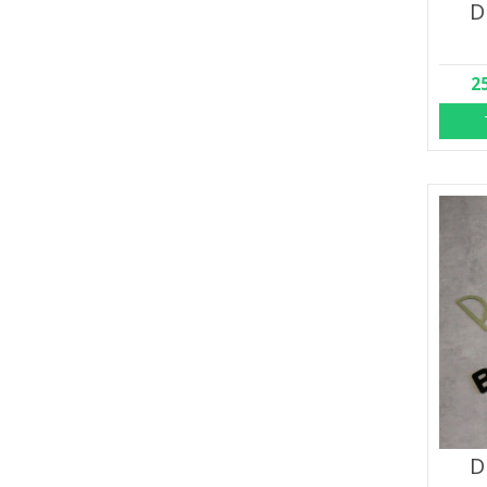
D
2
D